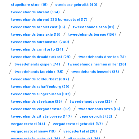
/
/
stapelbare stoel
(15)
steelcase gebruikt
(40)
/
tweedehands ahrend
(334)
/
tweedehands ahrend 230 bureaustoel
(17)
/
/
tweedehands archiefkast
(15)
tweedehands aspa
(81)
/
/
tweedehands bma axia
(16)
tweedehands bureau
(136)
/
tweedehands bureaustoel
(240)
/
tweedehands comforto
(24)
/
tweedehands draaideurkast
(29)
tweedehands drentea
(31)
/
/
tweedehands gispen
(74)
tweedehands herman miller
(26)
/
/
/
tweedehands ladeblok
(35)
tweedehands lensvelt
(35)
/
tweedehands roldeurkast
(687)
/
tweedehands schaffenburg
(29)
/
tweedehands slingerbureau
(102)
/
/
tweedehands steelcase
(35)
tweedehands vepa
(22)
/
/
tweedehands vergaderstoel
(37)
tweedehands vitra
(16)
/
/
tweedehands zit sta bureau
(147)
vepa gebruikt
(22)
/
/
vergaderstoel
(44)
vergaderstoel gebruikt
(37)
/
/
vergaderstoel nieuw
(19)
vergadertafel
(28)
/
/
vergadertafel gebruikt
(16)
vitra gebruikt
(16)