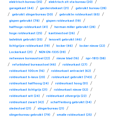
/
/
elektrisch bureau
(35)
elektrisch zit sta bureau
(20)
/
/
garagekast
(44)
garderobekast
(21)
gebruikt bureau
(28)
/
/
/
gebruikt slingerbureau
(30)
gebruikte roldeurkast
(65)
/
/
gispen gebruikt
(78)
gispen roldeurkast
(19)
/
/
halfhoge roldeurkast
(41)
herman miller gebruikt
(28)
/
/
hoge roldeurkast
(25)
kantinestoel
(26)
/
/
ladeblok gebruikt
(35)
lensvelt gebruikt
(46)
/
/
/
lichtgrijze roldeurkast
(19)
locker
(46)
locker nieuw
(22)
/
/
Lockerkast
(21)
NEN EN-1335
(39)
/
/
netweave bureaustoel
(22)
nieuw blad
(16)
npr-1813
(58)
/
/
/
refurbished bureaustoel
(46)
roldeurkast
(27)
/
/
roldeurkast 100cm
(16)
roldeurkast antraciet
(62)
/
/
roldeurkast b-keus
(20)
roldeurkast gebruikt
(743)
/
/
roldeurkast halfhoog
(24)
roldeurkast hoog
(51)
/
/
roldeurkast lichtgrijs
(21)
roldeurkast nieuw
(32)
/
/
roldeurkast wit
(24)
roldeurkast zilvergrijs
(22)
/
/
roldeurkast zwart
(42)
schaffenburg gebruikt
(34)
/
/
sledestoel
(21)
slingerbureau
(21)
/
/
slingerbureau gebruikt
(79)
smalle roldeurkast
(25)