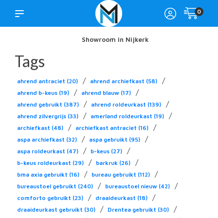
0
Showroom in Nijkerk
Tags
/
/
ahrend antraciet
(20)
ahrend archiefkast
(58)
/
/
ahrend b-keus
(19)
ahrend blauw
(17)
/
/
ahrend gebruikt
(387)
ahrend roldeurkast
(139)
/
/
ahrend zilvergrijs
(33)
amerland roldeurkast
(19)
/
/
archiefkast
(48)
archiefkast antraciet
(16)
/
/
aspa archiefkast
(32)
aspa gebruikt
(95)
/
/
aspa roldeurkast
(47)
b-keus
(27)
/
/
b-keus roldeurkast
(29)
barkruk
(26)
/
/
bma axia gebruikt
(16)
bureau gebruikt
(112)
/
/
bureaustoel gebruikt
(240)
bureaustoel nieuw
(42)
/
/
comforto gebruikt
(23)
draaideurkast
(18)
/
/
draaideurkast gebruikt
(30)
Drentea gebruikt
(30)