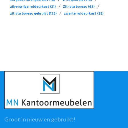
/
/
zilvergrijze roldeurkast
(21)
Zit-sta bureau
(63)
/
zit sta bureau gebruikt
(132)
zwarte roldeurkast
(25)
Groot in nieuw en gebruikt!