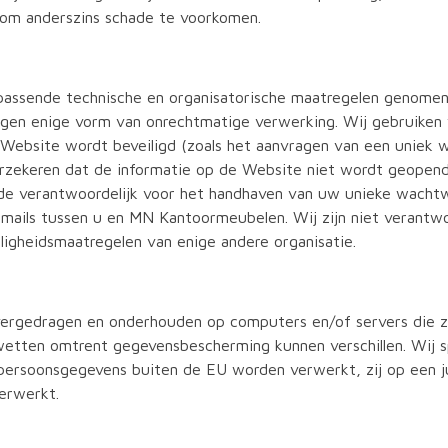
 om anderszins schade te voorkomen.
assende technische en organisatorische maatregelen genome
tegen enige vorm van onrechtmatige verwerking. Wij gebruiken
 Website wordt beveiligd (zoals het aanvragen van een uniek
rzekeren dat de informatie op de Website niet wordt geopend
tijde verantwoordelijk voor het handhaven van uw unieke wach
mails tussen u en MN Kantoormeubelen. Wij zijn niet verantwo
eiligheidsmaatregelen van enige andere organisatie.
ergedragen en onderhouden op computers en/of servers die z
etten omtrent gegevensbescherming kunnen verschillen. Wij s
ersoonsgegevens buiten de EU worden verwerkt, zij op een jur
erwerkt.