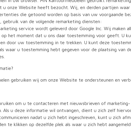
kelen in uw browser. MN Kantoormeubelen gebruikt remarketin
t u onze Website heeft bezocht. Wij, en derden partijen waa
ertenties die getoond worden op basis van uw voorgaande bez
gebruik van de volgende remarketing diensten:
rketing service wordt geleverd door Google Inc. Wij maken al
e op het moment dat u ons daar toestemming voor geeft. U k
elen door uw toestemming in te trekken. U kunt deze toeste
s als waar u toestemming hebt gegeven voor de plaatsing van 
es.
matie?
amelen gebruiken wij om onze Website te ondersteunen en ver
ruiken om u te contacteren met nieuwsbrieven of marketing-
. Als u deze informatie wil ontvangen, dient u zich zelf hiervoor
 communiceren nadat u zich hebt ingeschreven, kunt u zich af
n te klikken op dezelfde plek als waar u zich hebt aangemeld