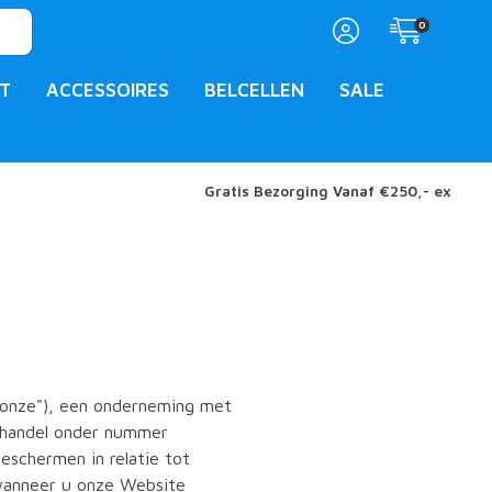
0
T
ACCESSOIRES
BELCELLEN
SALE
Gratis Bezorging Vanaf €250,- ex
 "onze"), een onderneming met
phandel onder nummer
eschermen in relatie tot
wanneer u onze Website