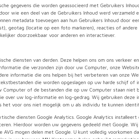
ische gegevens die worden geassocieerd met Gebruikers Inhou
door wie een deel van de Gebruikers Inhoud werd verzameld e
unnen metadata toevoegen aan hun Gebruikers Inhoud door ee
st), geotag (locatie op een foto markeren), reacties of ander
elijker doorzoekbaar voor anderen en interactiever.
ische diensten van derden. Deze helpen ons om ons verkeer e
informatie die verzonden zijn door uw Computer, onze Websit
ere informatie die ons helpen bij het verbeteren van onze We
 tekstbestanden die worden opgeslagen op uw harde schijf of
 Computer of de bestanden die op uw Computer staan niet b
e over uw log-informatie en log-gedrag. Wij gebruiken deze i
s het voor ons niet mogelijk om u als individu te kunnen identif
ytische diensten Google Analytics. Google Analytics installeer
ceren. Hierdoor worden uw gegevens gedeeld met Google. Wij 
de AVG mogen delen met Google. U kunt volledig voorkomen dat