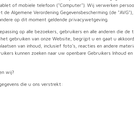
blet of mobiele telefoon ("Computer"). Wij verwerken perso
et de Algemene Verordening Gegevensbescherming (de "AVG")
andere op dit moment geldende privacywetgeving.
oepassing op alle bezoekers, gebruikers en alle anderen die de
r het gebruiken van onze Website, begrijpt u en gaat u akko
laatsen van inhoud, inclusief foto’s, reacties en andere materi
uikers kunnen zoeken naar uw openbare Gebruikers Inhoud en d
en wij?
egevens die u ons verstrekt: