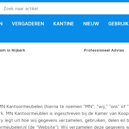
N
VERGADEREN
KANTINE
NIEUW
GEBRUIK
om in Nijkerk
Professioneel Advies
 MN Kantoormeubelen (hierna te noemen "MN", "wij," "ons" of
erk. MN Kantoormeublen is ingeschreven bij de Kamer van Koo
y legt uit hoe wij gegevens verzamelen, gebruiken, delen en b
meubelen.nl (de "Website"). Wij verzamelen deze gegevens 