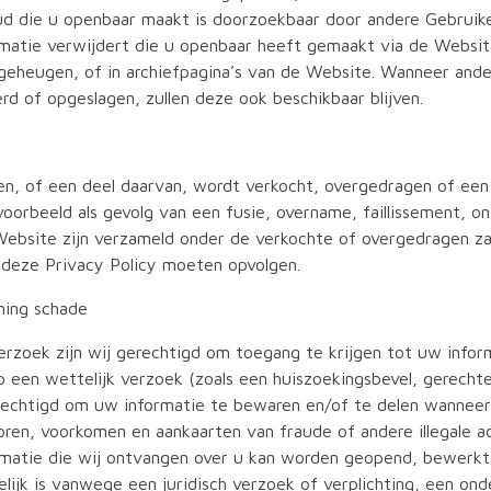
oud die u openbaar maakt is doorzoekbaar door andere Gebruike
matie verwijdert die u openbaar heeft gemaakt via de Websit
hegeheugen, of in archiefpagina’s van de Website. Wanneer and
d of opgeslagen, zullen deze ook beschikbaar blijven.
 of een deel daarvan, wordt verkocht, overgedragen of een 
voorbeeld als gevolg van een fusie, overname, faillissement, ont
ebsite zijn verzameld onder de verkochte of overgedragen zak
n deze Privacy Policy moeten opvolgen.
ming schade
erzoek zijn wij gerechtigd om toegang te krijgen tot uw infor
 een wettelijk verzoek (zoals een huiszoekingsbevel, gerechtel
erechtigd om uw informatie te bewaren en/of te delen wanneer 
oren, voorkomen en aankaarten van fraude of andere illegale a
rmatie die wij ontvangen over u kan worden geopend, bewerkt
lijk is vanwege een juridisch verzoek of verplichting, een on