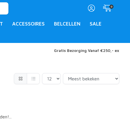
0
T
ACCESSOIRES
BELCELLEN
SALE
Gratis Bezorging Vanaf €250,- ex
en!...