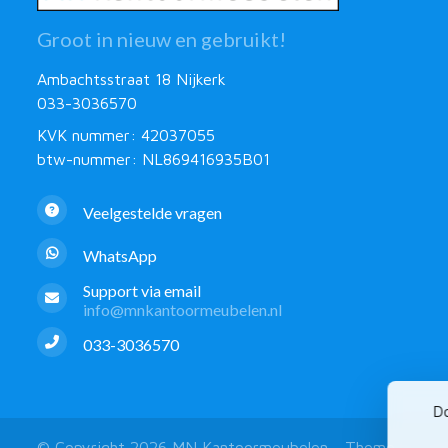
Groot in nieuw en gebruikt!
Ambachtsstraat 18 Nijkerk
033-3036570
KVK nummer: 42037055
btw-nummer: NL869416935B01
Veelgestelde vragen
WhatsApp
Support via email
info@mnkantoormeubelen.nl
033-3036570
Do
© Copyright 2026 MN Kantoormeubelen - Theme by
Fro