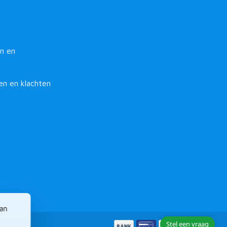
n en
en en klachten
van
Stel een vraag