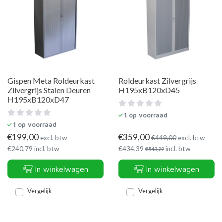
Gispen Meta Roldeurkast
Roldeurkast Zilvergrijs
Zilvergrijs Stalen Deuren
H195xB120xD45
H195xB120xD47
1
op voorraad
1
op voorraad
€
199,00
€
359,00
excl. btw
€
449,00
excl. btw
€
240,79
incl. btw
€
434,39
incl. btw
€
543,29
In winkelwagen
In winkelwagen
Vergelijk
Vergelijk