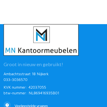
Groot in nieuw en gebruikt!
Ambachtsstraat 18 Nijkerk
033-3036570
KVK nummer: 42037055
btw-nummer: NL869416935B01
Veelgestelde vragen