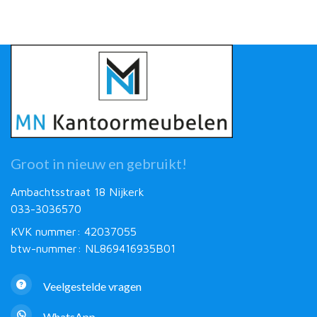
Groot in nieuw en gebruikt!
Ambachtsstraat 18 Nijkerk
033-3036570
KVK nummer: 42037055
btw-nummer: NL869416935B01
Veelgestelde vragen
WhatsApp