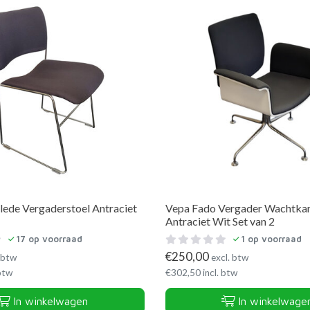
lede Vergaderstoel Antraciet
Vepa Fado Vergader Wachtka
Antraciet Wit Set van 2
17
op voorraad
1
op voorraad
€
250,00
 btw
excl. btw
 btw
€
302,50
incl. btw
In winkelwagen
In winkelwage