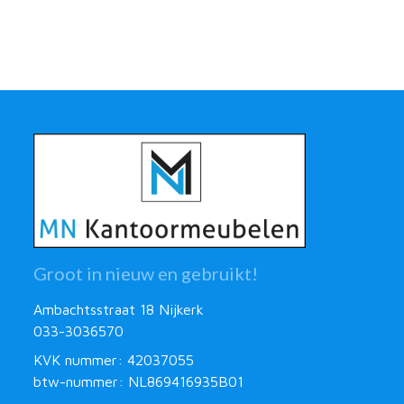
Groot in nieuw en gebruikt!
Ambachtsstraat 18 Nijkerk
033-3036570
KVK nummer: 42037055
btw-nummer: NL869416935B01