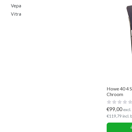
Vepa
Vitra
Howe 40 4 S
Chroom
€
99,00
excl.
€
119,79
incl.