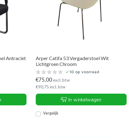
el Antraciet
Arper Catifa 53 Vergaderstoel Wit
Lichtgroen Chroom
10
op voorraad
€
75,00
excl. btw
€
90,75
incl. btw
n
In winkelwagen
Vergelijk