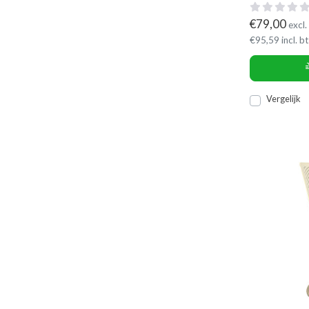
€
79,00
excl.
€
95,59
incl. b
Vergelijk