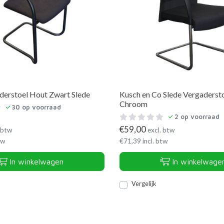
derstoel Hout Zwart Slede
Kusch en Co Slede Vergadersto
Chroom
30
op voorraad
2
op voorraad
€
59,00
 btw
excl. btw
tw
€
71,39
incl. btw
In winkelwagen
In winkelwage
Vergelijk