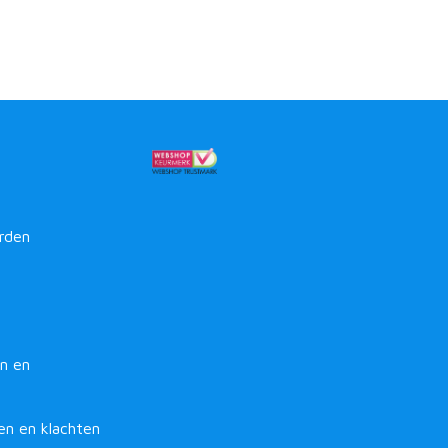
rden
n en
en en klachten