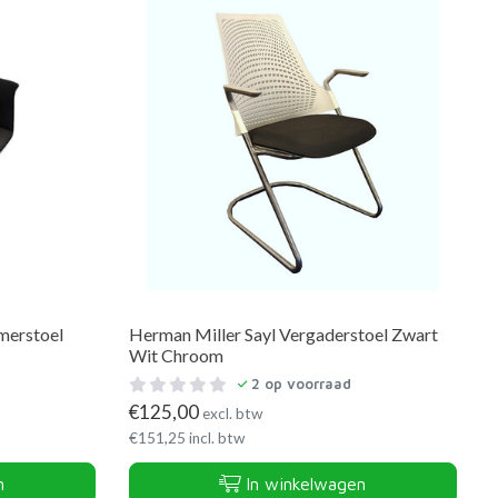
merstoel
Herman Miller Sayl Vergaderstoel Zwart
Wit Chroom
2
op voorraad
€
125,00
excl. btw
€
151,25
incl. btw
n
In winkelwagen