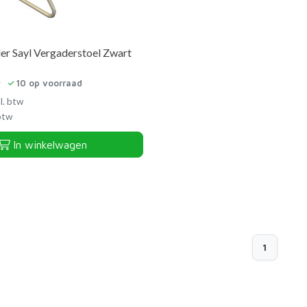
er Sayl Vergaderstoel Zwart
10
op voorraad
l. btw
 btw
In winkelwagen
1