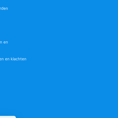
rden
n en
en en klachten