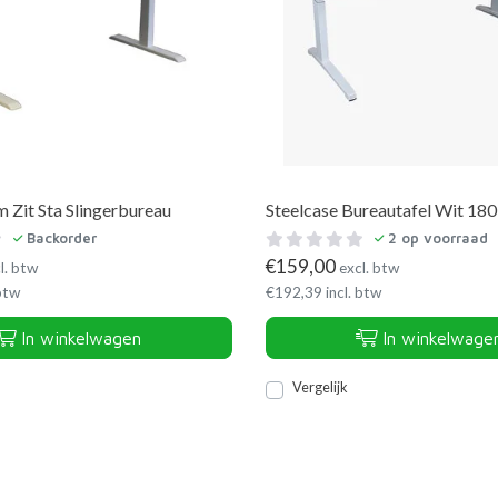
Zit Sta Slingerbureau
Steelcase Bureautafel Wit 180
Backorder
2
op voorraad
€
159,00
l. btw
excl. btw
 btw
€
192,39
incl. btw
In winkelwagen
In winkelwage
Vergelijk