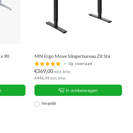
 x 90
MN Ergo Move Slingerbureau Zit Sta
Op voorraad
€
369,00
excl. btw
€
446,49
incl. btw
n
In winkelwagen
Vergelijk