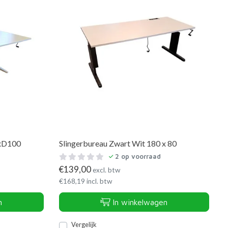
0xD100
Slingerbureau Zwart Wit 180 x 80
2
op voorraad
€
139,00
excl. btw
€
168,19
incl. btw
n
In winkelwagen
Vergelijk