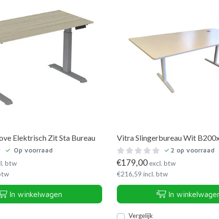
e Elektrisch Zit Sta Bureau
Vitra Slingerbureau Wit B20
Op voorraad
2
op voorraad
€
179,00
l. btw
excl. btw
 btw
€
216,59
incl. btw
In winkelwagen
In winkelwage
Vergelijk