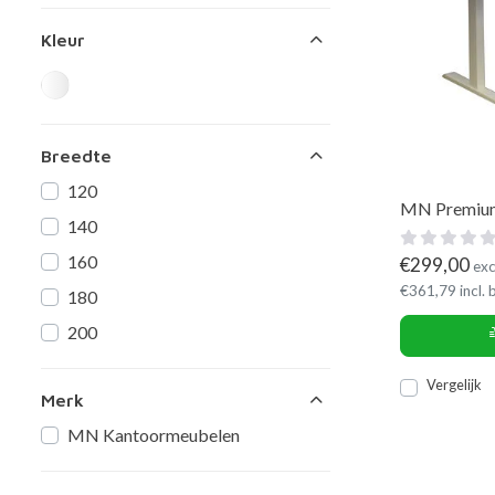
Kleur
Breedte
120
MN Premium 
140
160
€
299,00
exc
€
361,79
incl.
180
200
Vergelijk
Merk
MN Kantoormeubelen