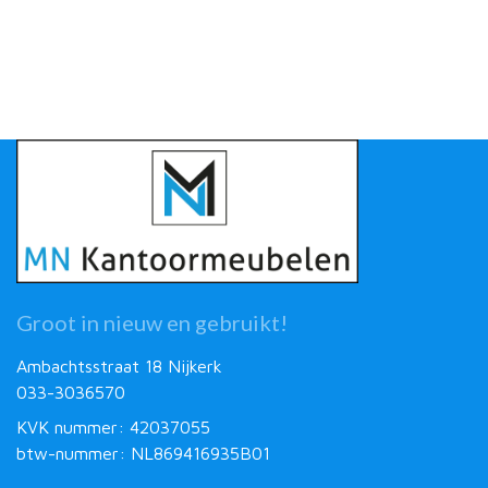
Groot in nieuw en gebruikt!
Ambachtsstraat 18 Nijkerk
033-3036570
KVK nummer: 42037055
btw-nummer: NL869416935B01