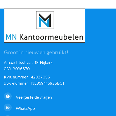
Groot in nieuw en gebruikt!
Ambachtsstraat 18 Nijkerk
033-3036570
KVK nummer: 42037055
btw-nummer: NL869416935B01
Veelgestelde vragen
WhatsApp