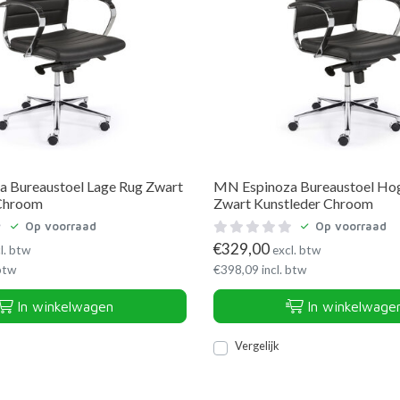
 Bureaustoel Lage Rug Zwart
MN Espinoza Bureaustoel Ho
 Chroom
Zwart Kunstleder Chroom
Op voorraad
Op voorraad
€
329,00
l. btw
excl. btw
 btw
€
398,09
incl. btw
In winkelwagen
In winkelwage
Vergelijk