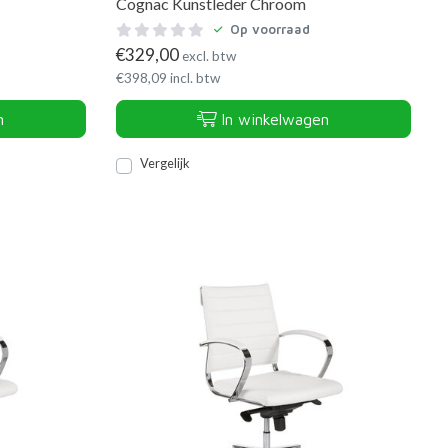
Cognac Kunstleder Chroom
Op voorraad
€
329,00
excl. btw
€
398,09
incl. btw
n
In winkelwagen
Vergelijk