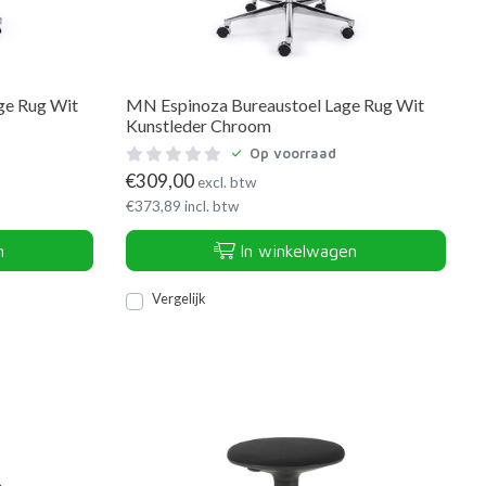
ge Rug Wit
MN Espinoza Bureaustoel Lage Rug Wit
Kunstleder Chroom
Op voorraad
€
309,00
excl. btw
€
373,89
incl. btw
n
In winkelwagen
Vergelijk