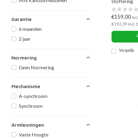
MN Kantoormeubelen
Stoffering
€
159,00
exc
Garantie
€
192,39
incl.
6 maanden
2 jaar
Vergelijk
Normering
Geen Normering
Mechanisme
A-synchroom
Synchroom
Armleuningen
Vaste Hoogte