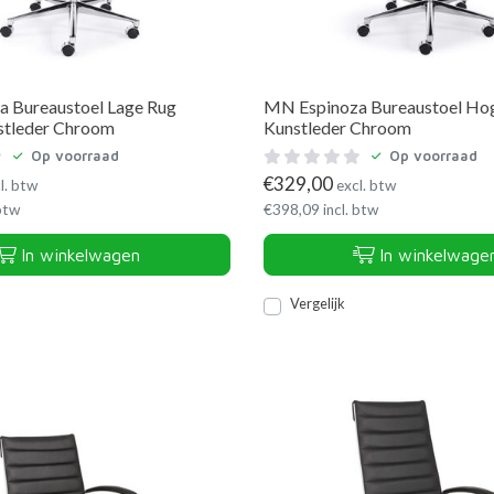
 Bureaustoel Lage Rug
MN Espinoza Bureaustoel Ho
stleder Chroom
Kunstleder Chroom
Op voorraad
Op voorraad
€
329,00
l. btw
excl. btw
 btw
€
398,09
incl. btw
In winkelwagen
In winkelwage
Vergelijk