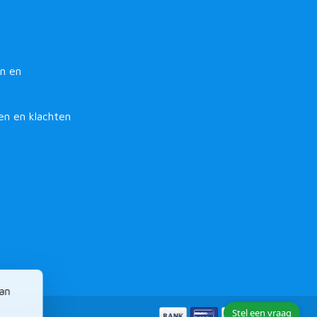
n en
en en klachten
van
Stel een vraag