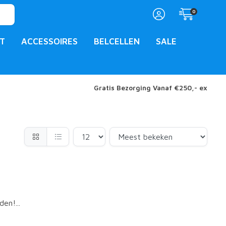
0
T
ACCESSOIRES
BELCELLEN
SALE
Gratis Bezorging Vanaf €250,- ex
en!...