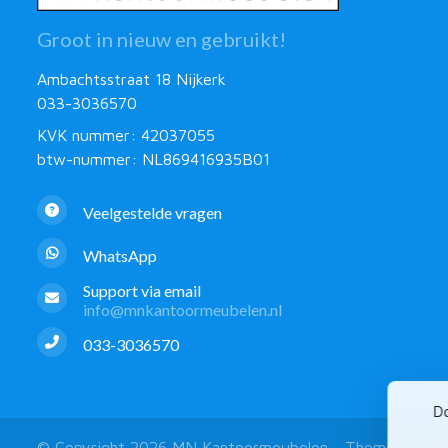
Groot in nieuw en gebruikt!
Ambachtsstraat 18 Nijkerk
033-3036570
KVK nummer: 42037055
btw-nummer: NL869416935B01
Veelgestelde vragen
WhatsApp
Support via email
info@mnkantoormeubelen.nl
033-3036570
Do
© Copyright 2026 MN Kantoormeubelen - Theme by
Fro