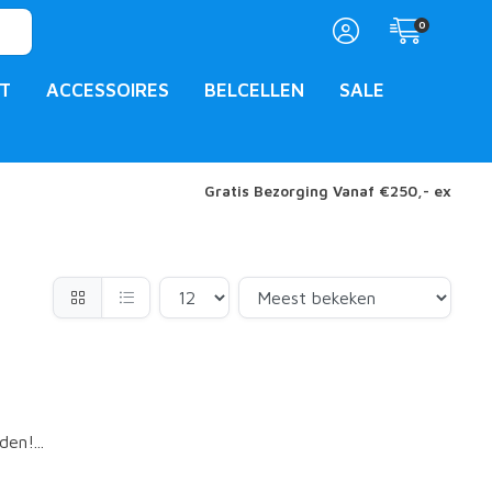
0
T
ACCESSOIRES
BELCELLEN
SALE
Gratis Bezorging Vanaf €250,- ex
en!...