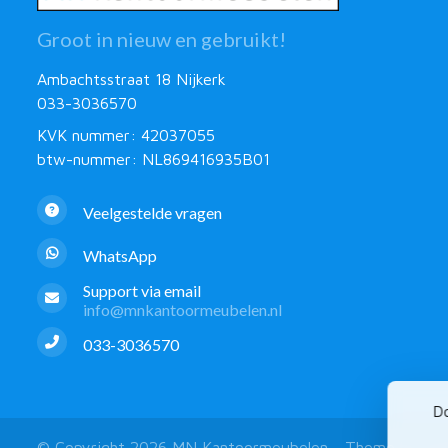
Groot in nieuw en gebruikt!
Ambachtsstraat 18 Nijkerk
033-3036570
KVK nummer: 42037055
btw-nummer: NL869416935B01
Veelgestelde vragen
WhatsApp
Support via email
info@mnkantoormeubelen.nl
033-3036570
Do
© Copyright 2026 MN Kantoormeubelen - Theme by
Fro