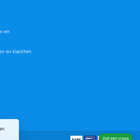
n en
en en klachten
van
Stel een vraag