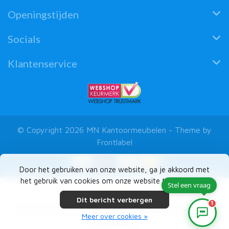
Openingstijden
Socials
Klantenservice
© Copyright 2026 MN Kantoormeubelen - Theme by
Frontlabel
Door het gebruiken van onze website, ga je akkoord met
het gebruik van cookies om onze website te verbeteren.
Dit bericht verbergen
1
5
/
5
sterren op basis van
103
beoordelingen.
Lees 103
Meer over cookies »
beoordelingen