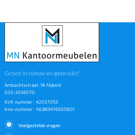
Groot in nieuw en gebruikt!
Ambachtsstraat 18 Nijkerk
033-3036570
KVK nummer: 42037055
btw-nummer: NL869416935B01
Veelgestelde vragen