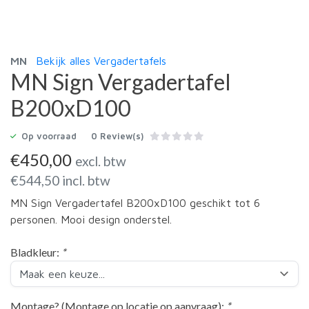
MN
Bekijk alles Vergadertafels
MN Sign Vergadertafel
B200xD100
Op voorraad
0 Review(s)
€
450,00
excl. btw
€
544,50
incl. btw
MN Sign Vergadertafel B200xD100 geschikt tot 6
personen. Mooi design onderstel.
Bladkleur:
*
Montage? (Montage op locatie op aanvraag):
*