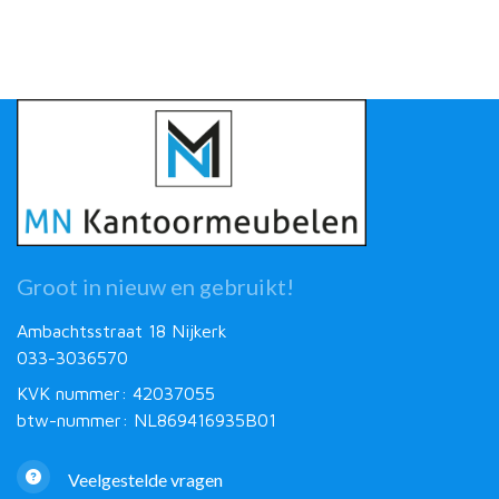
Groot in nieuw en gebruikt!
Ambachtsstraat 18 Nijkerk
033-3036570
KVK nummer: 42037055
btw-nummer: NL869416935B01
Veelgestelde vragen