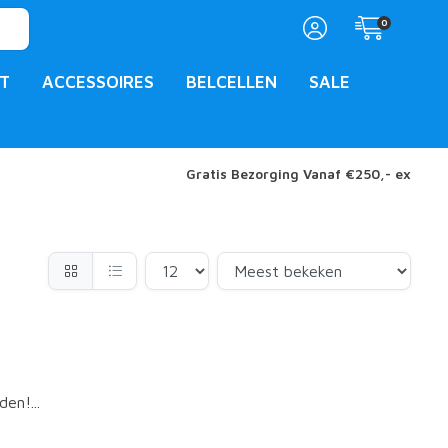
0
T
ACCESSOIRES
BELCELLEN
SALE
Gratis Bezorging Vanaf €250,- ex
en!...