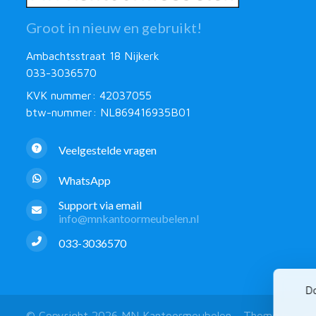
Groot in nieuw en gebruikt!
Ambachtsstraat 18 Nijkerk
033-3036570
KVK nummer: 42037055
btw-nummer: NL869416935B01
Veelgestelde vragen
WhatsApp
Support via email
info@mnkantoormeubelen.nl
033-3036570
Do
© Copyright 2026 MN Kantoormeubelen - Theme by
Fro