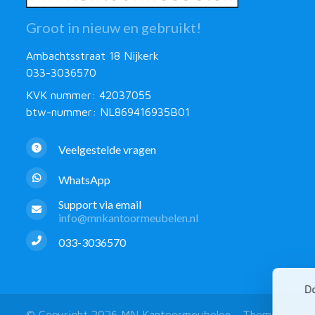
Groot in nieuw en gebruikt!
Ambachtsstraat 18 Nijkerk
033-3036570
KVK nummer: 42037055
btw-nummer: NL869416935B01
Veelgestelde vragen
WhatsApp
Support via email
info@mnkantoormeubelen.nl
033-3036570
Do
© Copyright 2026 MN Kantoormeubelen - Theme by
Fro