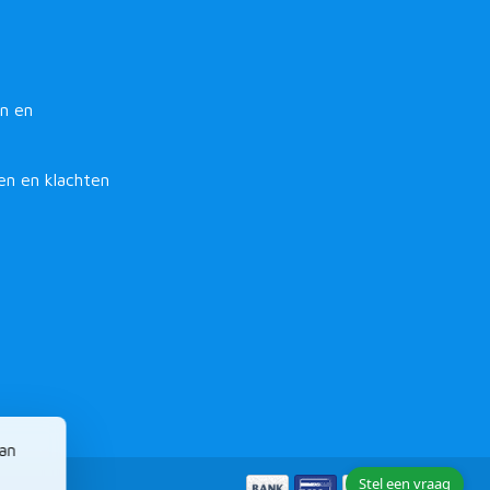
n en
en en klachten
van