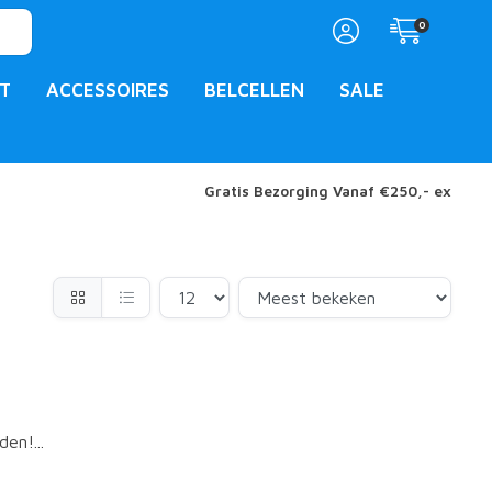
0
T
ACCESSOIRES
BELCELLEN
SALE
Gratis Bezorging Vanaf €250,- ex
en!...