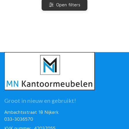
Open filters
Groot in nieuw en gebruikt!
Ambachtsstraat 18 Nijkerk
033-3036570
KVK nummer: 42037055