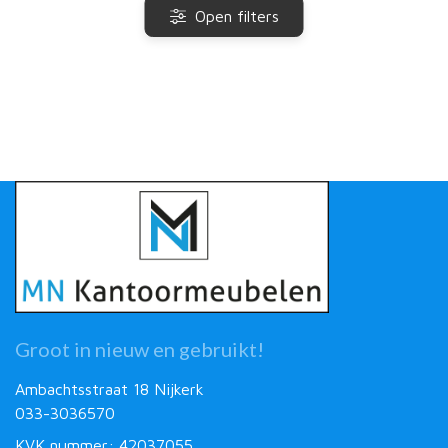
Open filters
Groot in nieuw en gebruikt!
Ambachtsstraat 18 Nijkerk
033-3036570
KVK nummer: 42037055