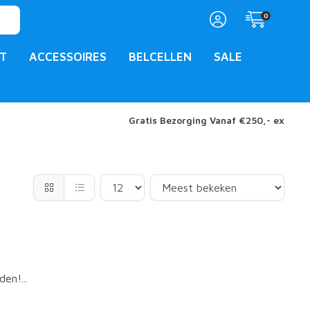
0
T
ACCESSOIRES
BELCELLEN
SALE
Gratis Bezorging Vanaf €250,- ex
en!...