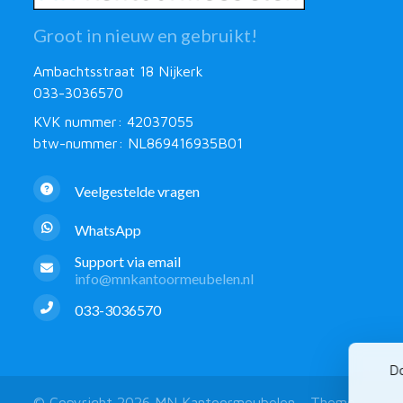
Groot in nieuw en gebruikt!
Ambachtsstraat 18 Nijkerk
033-3036570
KVK nummer: 42037055
btw-nummer: NL869416935B01
Veelgestelde vragen
WhatsApp
Support via email
info@mnkantoormeubelen.nl
033-3036570
Do
© Copyright 2026 MN Kantoormeubelen - Theme by
Fro