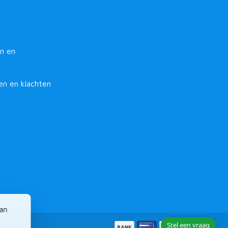
n en
en en klachten
van
Stel een vraag