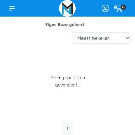
0
Showroom in Nijkerk
Geen producten
gevonden!...
1