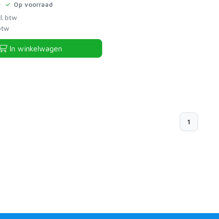
Op voorraad
l. btw
 btw
In winkelwagen
1