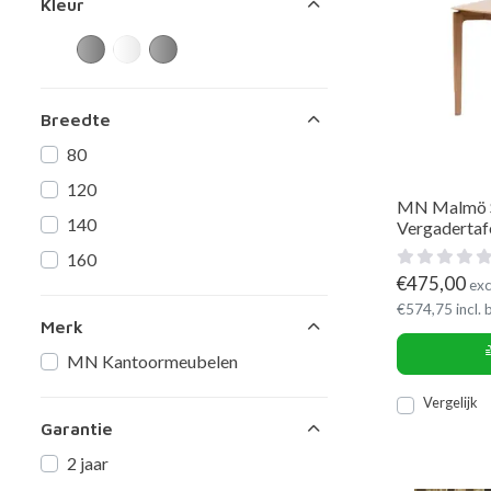
Kleur
Breedte
80
120
MN Malmö S
140
Vergadertaf
160
€
475,00
exc
€
574,75
incl.
Merk
MN Kantoormeubelen
Vergelijk
Garantie
2 jaar