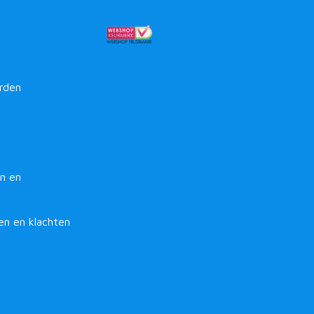
rden
n en
en en klachten