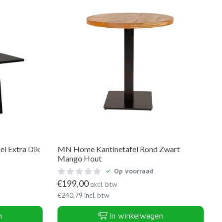
l Extra Dik
MN Home Kantinetafel Rond Zwart
Mango Hout
Op voorraad
€
199,00
excl. btw
€
240,79
incl. btw
n
In winkelwagen