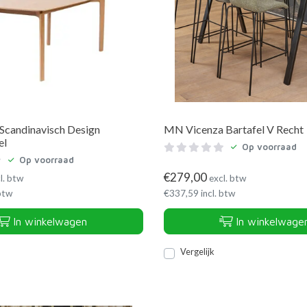
candinavisch Design
MN Vicenza Bartafel V Recht
el
Op voorraad
Op voorraad
€
279,00
l. btw
excl. btw
 btw
€
337,59
incl. btw
In winkelwagen
In winkelwage
Vergelijk