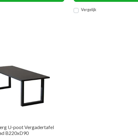
Vergelijk
rg U-poot Vergadertafel
lad B220xD90