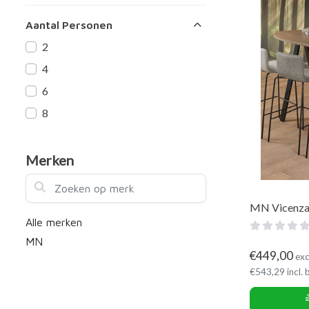
Aantal Personen
2
4
6
8
Merken
Zoeken op merk
MN Vicenza 
Alle merken
MN
€
449,00
exc
€
543,29
incl.