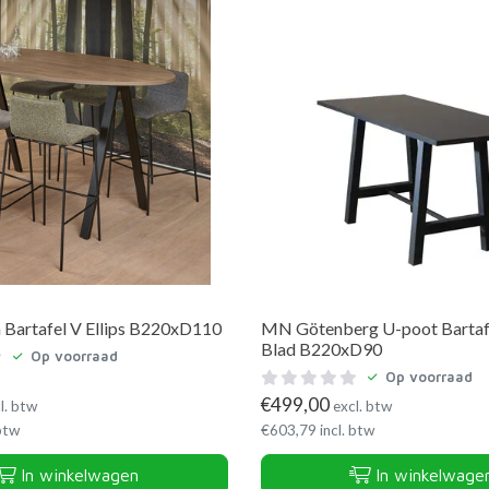
Bartafel V Ellips B220xD110
MN Götenberg U-poot Bartafe
Blad B220xD90
Op voorraad
Op voorraad
€
499,00
l. btw
excl. btw
 btw
€
603,79
incl. btw
In winkelwagen
In winkelwage