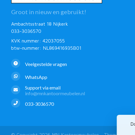
Groot in nieuw en gebruikt!
Ambachtsstraat 18 Nijkerk
033-3036570
KVK nummer: 42037055
btw-nummer: NL869416935B01
Veelgestelde vragen
WhatsApp
Support via email
info@mnkantoormeubelen.nl
033-3036570
Do
© Copyright 2026 MN Kantoormeubelen - Theme by
Fro