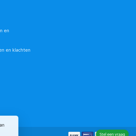
n en
en en klachten
van
Stel een vraag