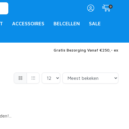
0
T
ACCESSOIRES
BELCELLEN
SALE
Gratis Bezorging Vanaf €250,- ex
en!...