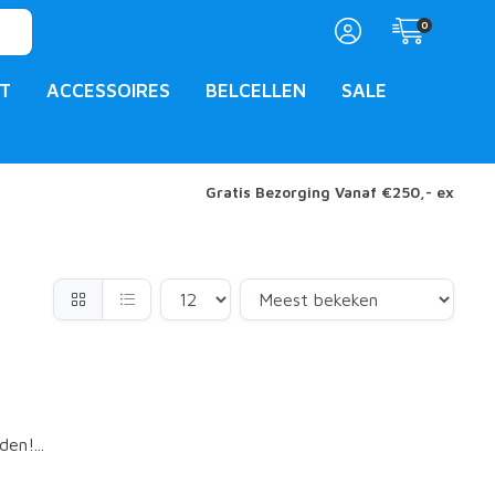
0
T
ACCESSOIRES
BELCELLEN
SALE
Gratis Bezorging Vanaf €250,- ex
en!...