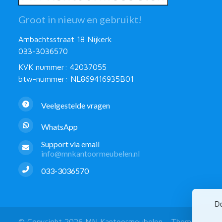
Groot in nieuw en gebruikt!
Ambachtsstraat 18 Nijkerk
033-3036570
KVK nummer: 42037055
btw-nummer: NL869416935B01
Veelgestelde vragen
WhatsApp
Support via email
info@mnkantoormeubelen.nl
033-3036570
Do
© Copyright 2026 MN Kantoormeubelen - Theme by
Fro