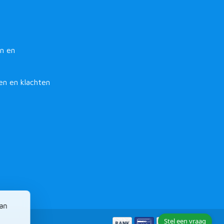
n en
en en klachten
van
Stel een vraag