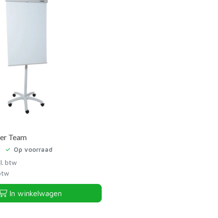
ver Team
Op voorraad
l. btw
 btw
In winkelwagen