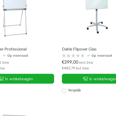
er Professional
Dahle Flipover Glas
Op voorraad
Op voorraad
€
399,00
l. btw
excl. btw
 btw
€
482,79
incl. btw
In winkelwagen
In winkelwage
Vergelijk