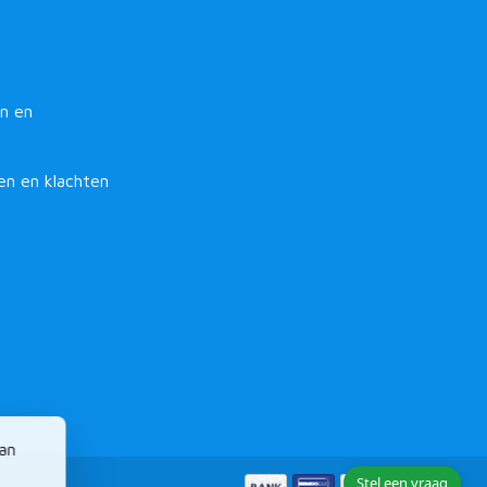
n en
en en klachten
van