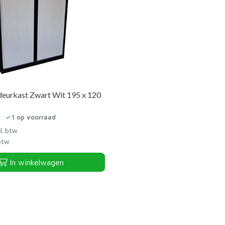
eurkast Zwart Wit 195 x 120
1
op voorraad
l. btw
 btw
In winkelwagen