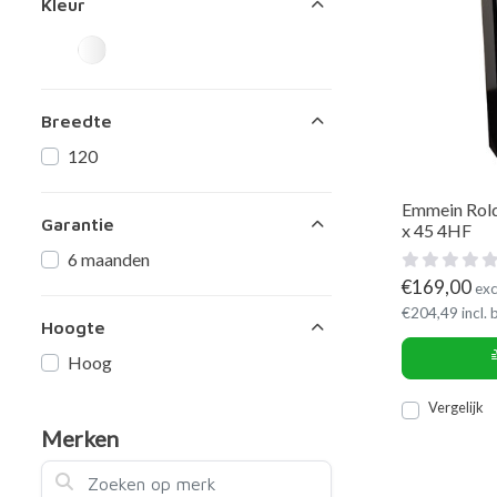
Kleur
Breedte
120
Emmein Rold
Garantie
x 45 4HF
6 maanden
€
169,00
exc
€
204,49
incl.
Hoogte
Hoog
Vergelijk
Merken
Zoeken op merk