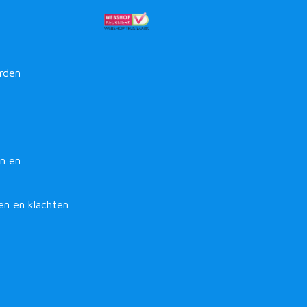
rden
n en
en en klachten