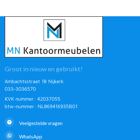
Groot in nieuw en gebruikt!
Ambachtsstraat 18 Nijkerk
033-3036570
KVK nummer: 42037055
btw-nummer: NL869416935B01
Veelgestelde vragen
WhatsApp