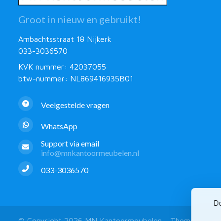
Groot in nieuw en gebruikt!
Ambachtsstraat 18 Nijkerk
033-3036570
KVK nummer: 42037055
btw-nummer: NL869416935B01
Veelgestelde vragen
WhatsApp
Support via email
info@mnkantoormeubelen.nl
033-3036570
Do
© Copyright 2026 MN Kantoormeubelen - Theme by
Fro