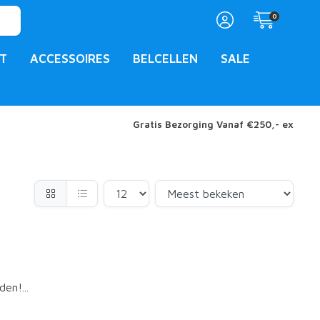
0
T
ACCESSOIRES
BELCELLEN
SALE
Gratis Bezorging Vanaf €250,- ex
en!...