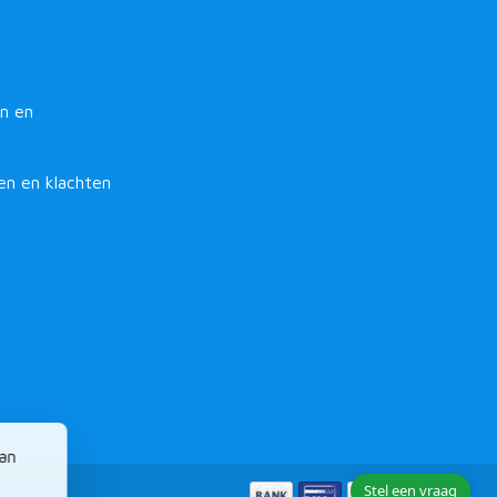
n en
en en klachten
van
Stel een vraag