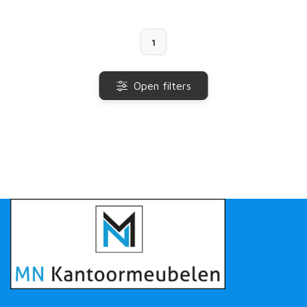
1
Open filters