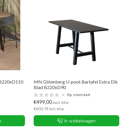
s B220xD110
MN Götenberg U-poot Bartafel Extra Dik
Blad B220xD90
Op voorraad
€
499,00
excl. btw
€
603,79
incl. btw
n
In winkelwagen