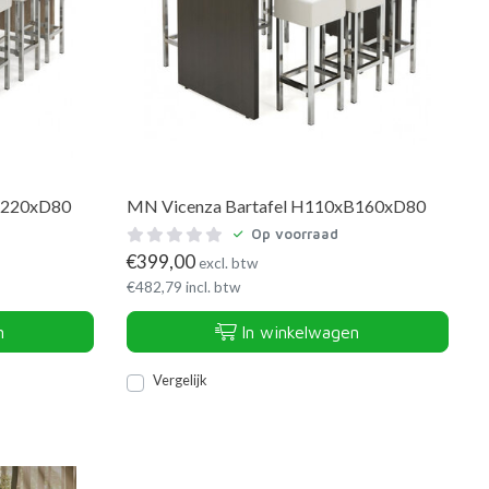
B220xD80
MN Vicenza Bartafel H110xB160xD80
Op voorraad
€
399,00
excl. btw
€
482,79
incl. btw
n
In winkelwagen
Vergelijk