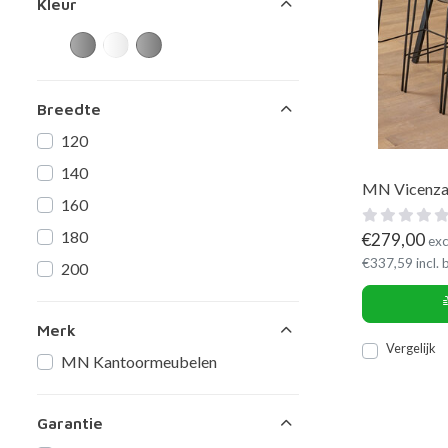
Kleur
Breedte
120
140
MN Vicenza 
160
180
€
279,00
exc
€
337,59
incl.
200
Merk
Vergelijk
MN Kantoormeubelen
Garantie