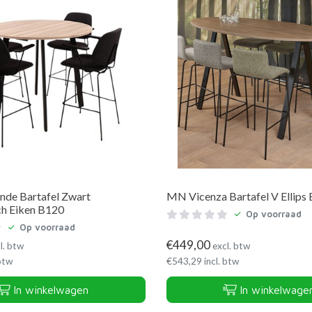
de Bartafel Zwart
MN Vicenza Bartafel V Ellip
ch Eiken B120
Op voorraad
Op voorraad
€
449,00
l. btw
excl. btw
 btw
€
543,29
incl. btw
In winkelwagen
In winkelwage