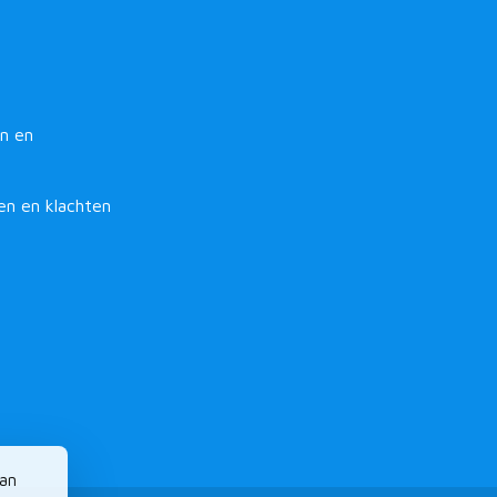
n en
en en klachten
van