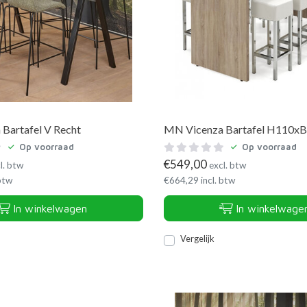
Bartafel V Recht
MN Vicenza Bartafel H110x
Op voorraad
Op voorraad
€
549,00
l. btw
excl. btw
 btw
€
664,29
incl. btw
In winkelwagen
In winkelwage
Vergelijk