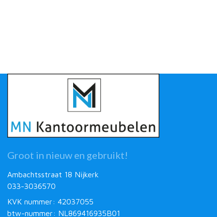
Groot in nieuw en gebruikt!
Ambachtsstraat 18 Nijkerk
033-3036570
KVK nummer: 42037055
btw-nummer: NL869416935B01