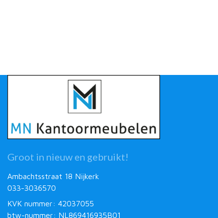
Groot in nieuw en gebruikt!
Ambachtsstraat 18 Nijkerk
033-3036570
KVK nummer: 42037055
btw-nummer: NL869416935B01