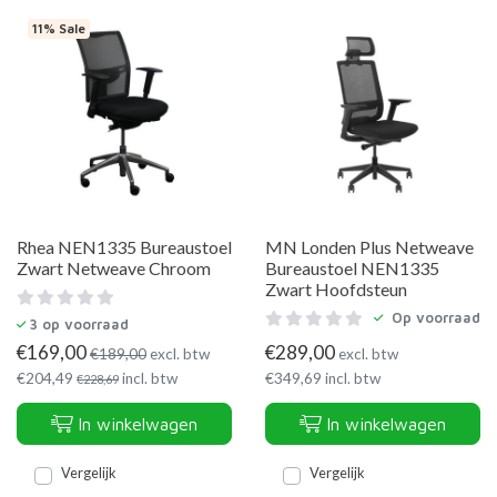
11% Sale
Rhea NEN1335 Bureaustoel
MN Londen Plus Netweave
Zwart Netweave Chroom
Bureaustoel NEN1335
Zwart Hoofdsteun
Op voorraad
3
op voorraad
€
169,00
€
289,00
€
189,00
excl. btw
excl. btw
€
204,49
incl. btw
€
349,69
incl. btw
€
228,69
In winkelwagen
In winkelwagen
Vergelijk
Vergelijk