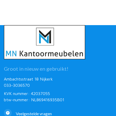
Groot in nieuw en gebruikt!
Ambachtsstraat 18 Nijkerk
033-3036570
KVK nummer: 42037055
btw-nummer: NL869416935B01
Veelgestelde vragen