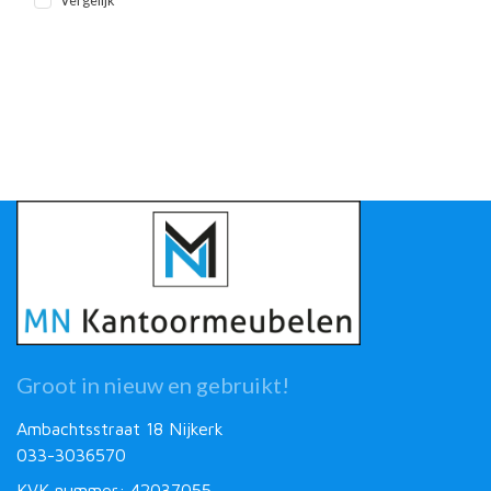
Groot in nieuw en gebruikt!
Ambachtsstraat 18 Nijkerk
033-3036570
KVK nummer: 42037055