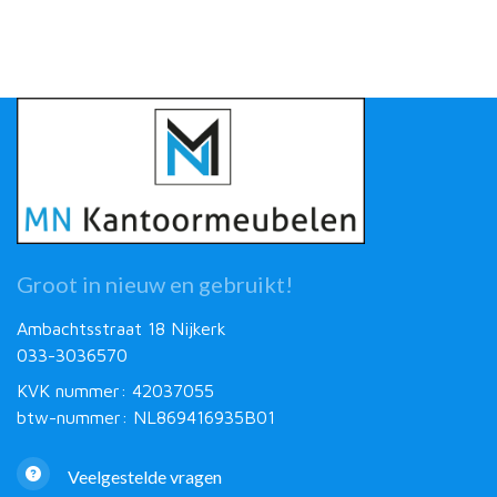
Groot in nieuw en gebruikt!
Ambachtsstraat 18 Nijkerk
033-3036570
KVK nummer: 42037055
btw-nummer: NL869416935B01
Veelgestelde vragen