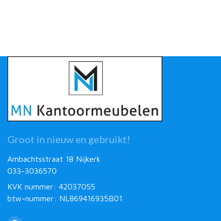
Groot in nieuw en gebruikt!
Ambachtsstraat 18 Nijkerk
033-3036570
KVK nummer: 42037055
btw-nummer: NL869416935B01