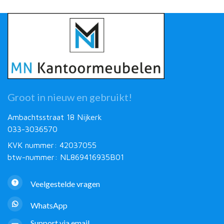
Groot in nieuw en gebruikt!
Ambachtsstraat 18 Nijkerk
033-3036570
KVK nummer: 42037055
btw-nummer: NL869416935B01
Veelgestelde vragen
WhatsApp
Support via email