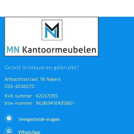
Groot in nieuw en gebruikt!
Ambachtsstraat 18 Nijkerk
033-3036570
KVK nummer: 42037055
btw-nummer: NL869416935B01
Veelgestelde vragen
WhatsApp