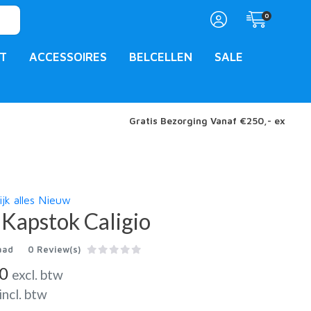
0
T
ACCESSOIRES
BELCELLEN
SALE
Gratis Bezorging Vanaf €250,- ex
ijk alles Nieuw
Kapstok Caligio
aad
0 Review(s)
00
excl. btw
incl. btw