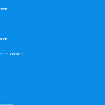
rden
n en
en en klachten