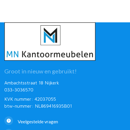
Groot in nieuw en gebruikt!
Ambachtsstraat 18 Nijkerk
033-3036570
KVK nummer: 42037055
btw-nummer: NL869416935B01
Veelgestelde vragen