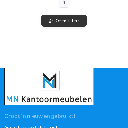
1
Open filters
Groot in nieuw en gebruikt!
Ambachtsstraat 18 Nijkerk