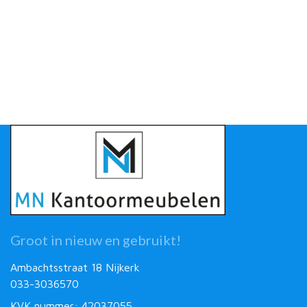
Groot in nieuw en gebruikt!
Ambachtsstraat 18 Nijkerk
033-3036570
KVK nummer: 42037055