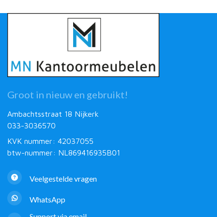
Groot in nieuw en gebruikt!
Ambachtsstraat 18 Nijkerk
033-3036570
KVK nummer: 42037055
btw-nummer: NL869416935B01
Veelgestelde vragen
WhatsApp
Support via email