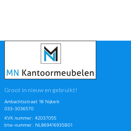
Groot in nieuw en gebruikt!
Ambachtsstraat 18 Nijkerk
033-3036570
KVK nummer: 42037055
btw-nummer: NL869416935B01