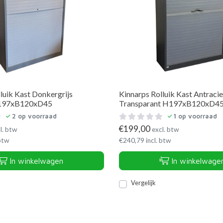
luik Kast Donkergrijs
Kinnarps Rolluik Kast Antracie
 H197xB120xD45
Transparant H197xB120xD4
2
op voorraad
1
op voorraad
€
199,00
l. btw
excl. btw
 btw
€
240,79
incl. btw
In winkelwagen
In winkelwage
Vergelijk