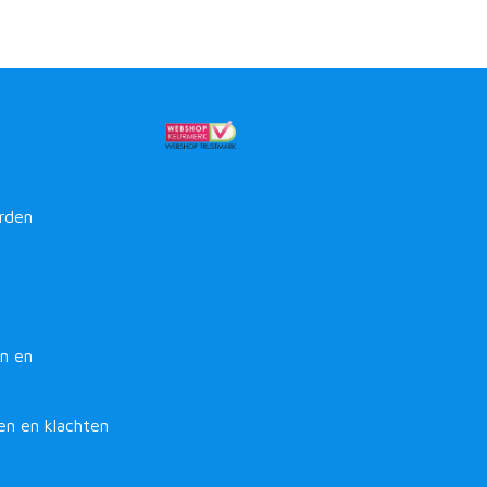
rden
n en
en en klachten