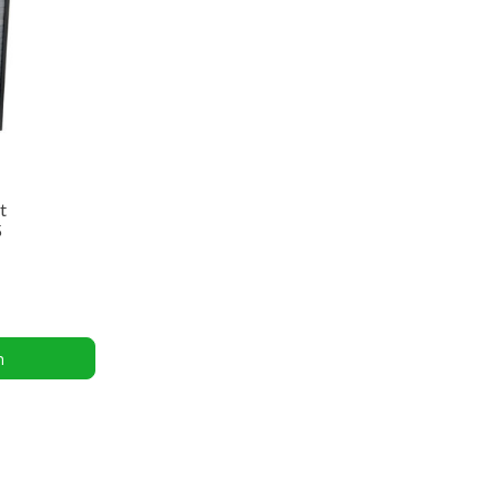
t
5
n