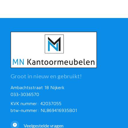
Groot in nieuw en gebruikt!
Ambachtsstraat 18 Nijkerk
033-3036570
KVK nummer: 42037055
btw-nummer: NL869416935B01
Veelgestelde vragen