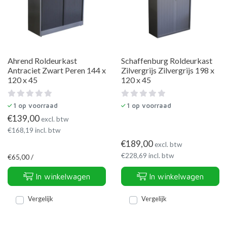
Ahrend Roldeurkast
Schaffenburg Roldeurkast
Antraciet Zwart Peren 144 x
Zilvergrijs Zilvergrijs 198 x
120 x 45
120 x 45
1
op voorraad
1
op voorraad
€
139,00
excl. btw
€
168,19
incl. btw
€
189,00
excl. btw
€
228,69
incl. btw
€
65,00 /
In winkelwagen
In winkelwagen
Vergelijk
Vergelijk