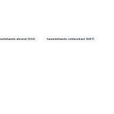
eedehands ahrend
(334)
tweedehands roldeurkast
(687)