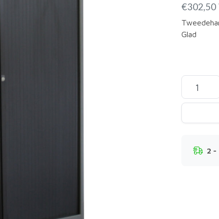
€
302,50
Tweedehan
Glad
2 