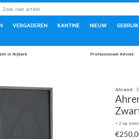
N
VERGADEREN
KANTINE
NIEUW
GEBRUIK
om in Nijkerk
Professioneel Advies
Ahrend
B
Ahren
Zwart
2
op voor
€
250,