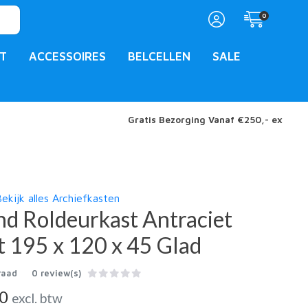
0
T
ACCESSOIRES
BELCELLEN
SALE
Gratis Bezorging Vanaf €250,- ex
ekijk alles Archiefkasten
d Roldeurkast Antraciet
 195 x 120 x 45 Glad
raad
0 review(s)
00
excl. btw