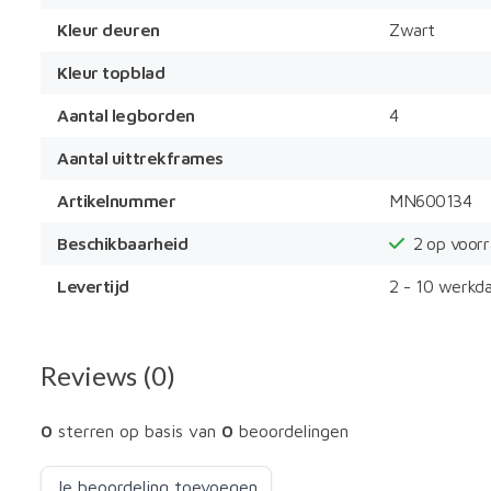
Kleur deuren
Zwart
Kleur topblad
Aantal legborden
4
Aantal uittrekframes
Artikelnummer
MN600134
Beschikbaarheid
2
op voor
Levertijd
2 - 10 werkd
Reviews (0)
0
sterren op basis van
0
beoordelingen
Je beoordeling toevoegen