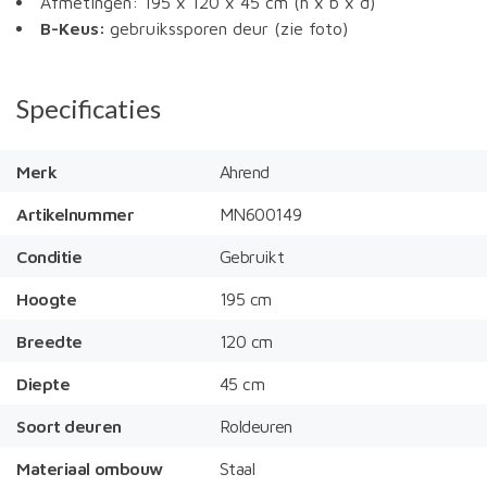
Afmetingen: 195 x 120 x 45 cm (h x b x d)
B-Keus:
gebruikssporen deur (zie foto)
Specificaties
Merk
Ahrend
Artikelnummer
MN600149
Conditie
Gebruikt
Hoogte
195 cm
Breedte
120 cm
Diepte
45 cm
Soort deuren
Roldeuren
Materiaal ombouw
Staal