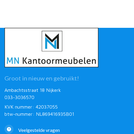
Groot in nieuw en gebruikt!
Ambachtsstraat 18 Nijkerk
033-3036570
KVK nummer: 42037055
btw-nummer: NL869416935B01
Veelgestelde vragen